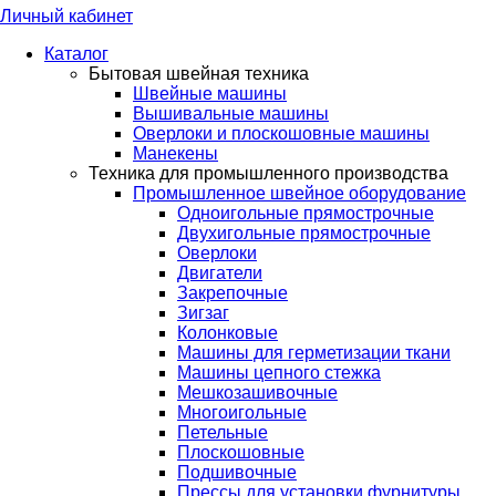
Личный кабинет
Каталог
Бытовая швейная техника
Швейные машины
Вышивальные машины
Оверлоки и плоскошовные машины
Манекены
Техника для промышленного производства
Промышленное швейное оборудование
Одноигольные прямострочные
Двухигольные прямострочные
Оверлоки
Двигатели
Закрепочные
Зигзаг
Колонковые
Машины для герметизации ткани
Машины цепного стежка
Мешкозашивочные
Многоигольные
Петельные
Плоскошовные
Подшивочные
Прессы для установки фурнитуры