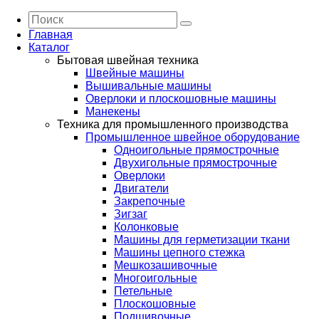
Главная
Каталог
Бытовая швейная техника
Швейные машины
Вышивальные машины
Оверлоки и плоскошовные машины
Манекены
Техника для промышленного производства
Промышленное швейное оборудование
Одноигольные прямострочные
Двухигольные прямострочные
Оверлоки
Двигатели
Закрепочные
Зигзаг
Колонковые
Машины для герметизации ткани
Машины цепного стежка
Мешкозашивочные
Многоигольные
Петельные
Плоскошовные
Подшивочные