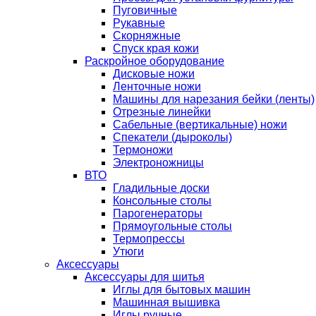
Пуговичные
Рукавные
Скорняжные
Спуск края кожи
Раскройное оборудование
Дисковые ножи
Ленточные ножи
Машины для нарезания бейки (ленты)
Отрезные линейки
Сабельные (вертикальные) ножи
Спекатели (дыроколы)
Термоножи
Электроножницы
ВТО
Гладильные доски
Консольные столы
Парогенераторы
Прямоугольные столы
Термопрессы
Утюги
Аксессуары
Аксессуары для шитья
Иглы для бытовых машин
Машинная вышивка
Иглы ручные