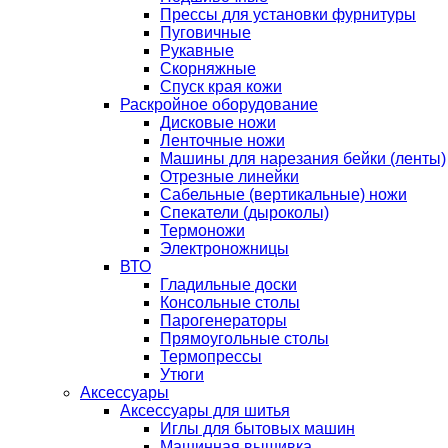
Прессы для установки фурнитуры
Пуговичные
Рукавные
Скорняжные
Спуск края кожи
Раскройное оборудование
Дисковые ножи
Ленточные ножи
Машины для нарезания бейки (ленты)
Отрезные линейки
Сабельные (вертикальные) ножи
Спекатели (дыроколы)
Термоножи
Электроножницы
ВТО
Гладильные доски
Консольные столы
Парогенераторы
Прямоугольные столы
Термопрессы
Утюги
Аксессуары
Аксессуары для шитья
Иглы для бытовых машин
Машинная вышивка