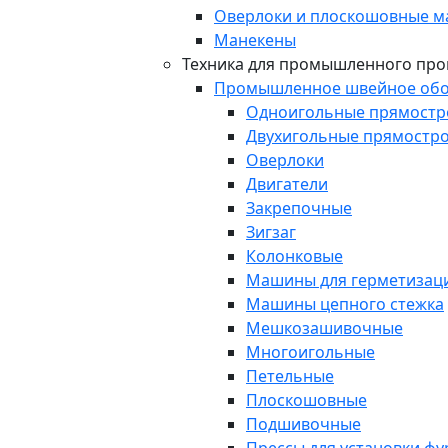
Оверлоки и плоскошовные 
Манекены
Техника для промышленного про
Промышленное швейное обо
Одноигольные прямост
Двухигольные прямостр
Оверлоки
Двигатели
Закрепочные
Зигзаг
Колонковые
Машины для герметизаци
Машины цепного стежка
Мешкозашивочные
Многоигольные
Петельные
Плоскошовные
Подшивочные