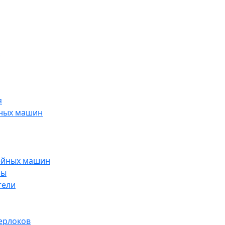
н
я
йных машин
ейных машин
ры
тели
ерлоков