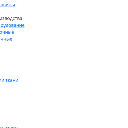
машины
изводства
рудование
рочные
очные
и ткани