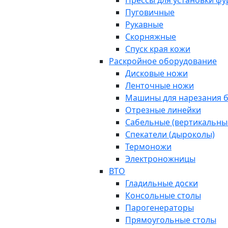
Прессы для установки ф
Пуговичные
Рукавные
Скорняжные
Спуск края кожи
Раскройное оборудование
Дисковые ножи
Ленточные ножи
Машины для нарезания б
Отрезные линейки
Сабельные (вертикальны
Спекатели (дыроколы)
Термоножи
Электроножницы
ВТО
Гладильные доски
Консольные столы
Парогенераторы
Прямоугольные столы