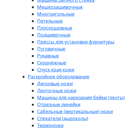
Машины цепного стежка
Мешкозашивочные
Многоигольные
Петельные
Плоскошовные
Подшивочные
Прессы для установки фурнитуры
Пуговичные
Рукавные
Скорняжные
Спуск края кожи
Раскройное оборудование
Дисковые ножи
Ленточные ножи
Машины для нарезания бейки (ленты)
Отрезные линейки
Сабельные (вертикальные) ножи
Спекатели (дыроколы)
Термоножи