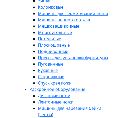
Зигзаг
Колонковые
Машины для герметизации ткани
Машины цепного стежка
Мешкозашивочные
Многоигольные
Петельные
Плоскошовные
Подшивочные
Прессы для установки фурнитуры
Пуговичные
Рукавные
Скорняжные
Спуск края кожи
Раскройное оборудование
Дисковые ножи
Ленточные ножи
Машины для нарезания бейки
(ленты)