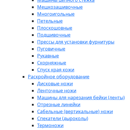
Машины цепного стежка
Мешкозашивочные
Многоигольные
Петельные
Плоскошовные
Подшивочные
Прессы для установки фурнитуры
Пуговичные
Рукавные
Скорняжные
Спуск края кожи
Раскройное оборудование
Дисковые ножи
Ленточные ножи
Машины для нарезания бейки (ленты)
Отрезные линейки
Сабельные (вертикальные) ножи
Спекатели (дыроколы)
Термоножи