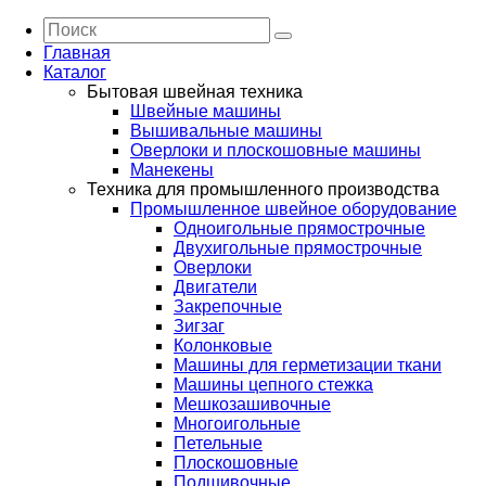
Главная
Каталог
Бытовая швейная техника
Швейные машины
Вышивальные машины
Оверлоки и плоскошовные машины
Манекены
Техника для промышленного производства
Промышленное швейное оборудование
Одноигольные прямострочные
Двухигольные прямострочные
Оверлоки
Двигатели
Закрепочные
Зигзаг
Колонковые
Машины для герметизации ткани
Машины цепного стежка
Мешкозашивочные
Многоигольные
Петельные
Плоскошовные
Подшивочные