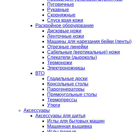
Пуговичные
Рукавные
Скорняжные
Спуск края кожи
Раскройное оборудование
Дисковые ножи
Ленточные ножи
Машины для нарезания бейки (ленты)
Отрезные линейки
Сабельные (вертикальные) ножи
Спекатели (дыроколы)
Термоножи
Электроножницы
ВТО
Гладильные доски
Консольные столы
Парогенераторы
Прямоугольные столы
Термопрессы
Утюги
Аксессуары
Аксессуары для шитья
Иглы для бытовых машин
Машинная вышивка
Иглы ручные