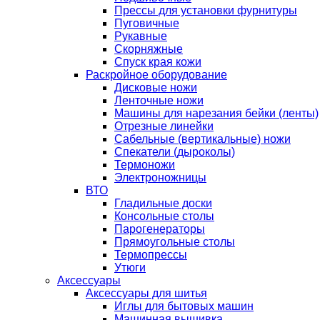
Прессы для установки фурнитуры
Пуговичные
Рукавные
Скорняжные
Спуск края кожи
Раскройное оборудование
Дисковые ножи
Ленточные ножи
Машины для нарезания бейки (ленты)
Отрезные линейки
Сабельные (вертикальные) ножи
Спекатели (дыроколы)
Термоножи
Электроножницы
ВТО
Гладильные доски
Консольные столы
Парогенераторы
Прямоугольные столы
Термопрессы
Утюги
Аксессуары
Аксессуары для шитья
Иглы для бытовых машин
Машинная вышивка