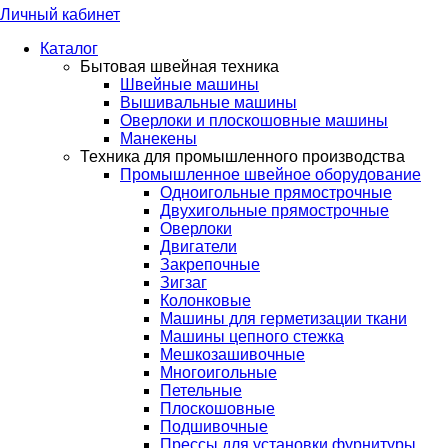
Личный кабинет
Каталог
Бытовая швейная техника
Швейные машины
Вышивальные машины
Оверлоки и плоскошовные машины
Манекены
Техника для промышленного производства
Промышленное швейное оборудование
Одноигольные прямострочные
Двухигольные прямострочные
Оверлоки
Двигатели
Закрепочные
Зигзаг
Колонковые
Машины для герметизации ткани
Машины цепного стежка
Мешкозашивочные
Многоигольные
Петельные
Плоскошовные
Подшивочные
Прессы для установки фурнитуры